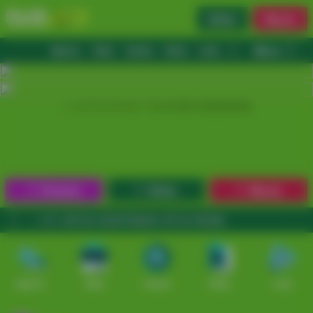
Daftar
Masuk
Menu
Beranda
Sports+
Slots
Casino
Poker
Lotto
Arcade
Fishing
1
2
3
4
5
6
7
8
9
10
11
12
13
14
15
Promosi
Daftar
Masuk
HAT UNTUK KONFIRMASI SITUS RESMI.
Sports+
Slots
Casino
Poker
Lotto