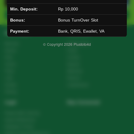
Min. Deposit:
Rp 10,000
Main Lotto
Main Fishing
Bonus:
Bonus TurnOver Slot
Payment:
Bank, QRIS, Ewallet, VA
Quick Links
Plustoto4d
Beranda
Tentang Kami
© Copyright 2026
Plustoto4d
Sports+
Footer
Slots
Contact
Casino
Deposit
Poker
Withdraw
Lotto
Referral
Arcade
Leaderboard
Fishing
Legal
Stay Connected
Responsible Gaming
Syarat &Ketentuan
Kebijakan Privasi
Referral Syarat &Ketentuan