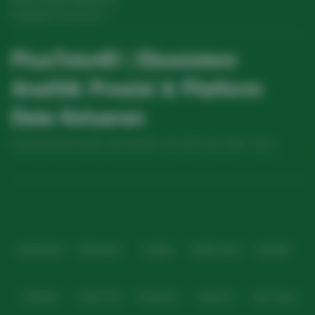
Pengaduan Konsumen
PlusToto4D | Ekosistem
Analitik Presisi & Platform
Data Keluaran
Plustoto4d situs terbaik untuk bermain slot online dan casino online
terbaru dengan modal minim yang penuh dengan jackpot sensasional.
Join sekarang dan mulai bermain di Plustoto4d slot gacor & live casino
Baca lebih
terpercaya, gampang login, dan langsung klaim bonus besar!
Partner
IDNPOKER
IDNArcade
UboBet
SABA Sports
SBOBET
CMD368
NSOFT 88
TFGaming
IDNSLOT
Spin Royal